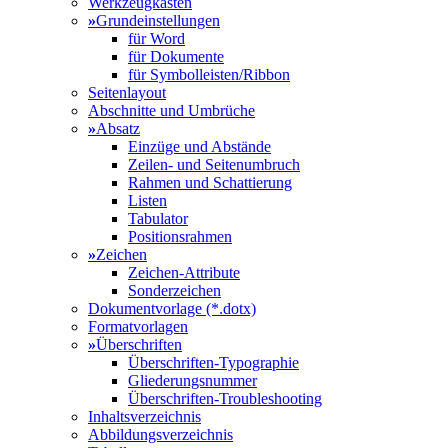
Werkzeugkasten
»
Grundeinstellungen
für Word
für Dokumente
für Symbolleisten/Ribbon
Seitenlayout
Abschnitte und Umbrüche
»
Absatz
Einzüge und Abstände
Zeilen- und Seitenumbruch
Rahmen und Schattierung
Listen
Tabulator
Positionsrahmen
»
Zeichen
Zeichen-Attribute
Sonderzeichen
Dokumentvorlage (*.dotx)
Formatvorlagen
»
Überschriften
Überschriften-Typographie
Gliederungsnummer
Überschriften-Troubleshooting
Inhaltsverzeichnis
Abbildungsverzeichnis