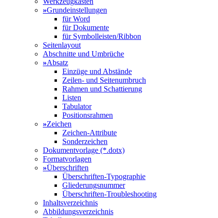
Werkzeugkasten
»
Grundeinstellungen
für Word
für Dokumente
für Symbolleisten/Ribbon
Seitenlayout
Abschnitte und Umbrüche
»
Absatz
Einzüge und Abstände
Zeilen- und Seitenumbruch
Rahmen und Schattierung
Listen
Tabulator
Positionsrahmen
»
Zeichen
Zeichen-Attribute
Sonderzeichen
Dokumentvorlage (*.dotx)
Formatvorlagen
»
Überschriften
Überschriften-Typographie
Gliederungsnummer
Überschriften-Troubleshooting
Inhaltsverzeichnis
Abbildungsverzeichnis