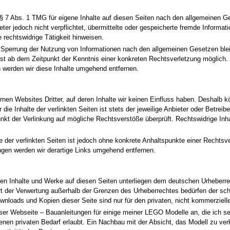
§ 7 Abs. 1 TMG für eigene Inhalte auf diesen Seiten nach den allgemeinen G
eter jedoch nicht verpflichtet, übermittelte oder gespeicherte fremde Inform
 rechtswidrige Tätigkeit hinweisen.
r Sperrung der Nutzung von Informationen nach den allgemeinen Gesetzen blei
erst ab dem Zeitpunkt der Kenntnis einer konkreten Rechtsverletzung möglich
werden wir diese Inhalte umgehend entfernen.
nen Websites Dritter, auf deren Inhalte wir keinen Einfluss haben. Deshalb k
e Inhalte der verlinkten Seiten ist stets der jeweilige Anbieter oder Betreibe
nkt der Verlinkung auf mögliche Rechtsverstöße überprüft. Rechtswidrige Inh
le der verlinkten Seiten ist jedoch ohne konkrete Anhaltspunkte einer Rechtsv
gen werden wir derartige Links umgehend entfernen.
lten Inhalte und Werke auf diesen Seiten unterliegen dem deutschen Urheberrec
rt der Verwertung außerhalb der Grenzen des Urheberrechtes bedürfen der sc
ownloads und Kopien dieser Seite sind nur für den privaten, nicht kommerziell
ieser Webseite – Bauanleitungen für einige meiner LEGO Modelle an, die ich 
genen privaten Bedarf erlaubt. Ein Nachbau mit der Absicht, das Modell zu ve