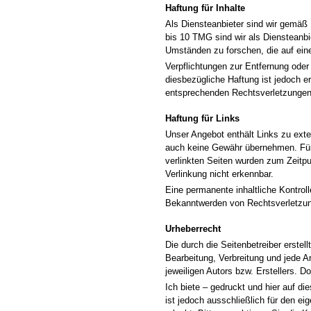
Haftung für Inhalte
Als Diensteanbieter sind wir gemäß 
bis 10 TMG sind wir als Diensteanbi
Umständen zu forschen, die auf eine
Verpflichtungen zur Entfernung ode
diesbezügliche Haftung ist jedoch 
entsprechenden Rechtsverletzungen 
Haftung für Links
Unser Angebot enthält Links zu exter
auch keine Gewähr übernehmen. Für di
verlinkten Seiten wurden zum Zeitpu
Verlinkung nicht erkennbar.
Eine permanente inhaltliche Kontrol
Bekanntwerden von Rechtsverletzun
Urheberrecht
Die durch die Seitenbetreiber erstel
Bearbeitung, Verbreitung und jede A
jeweiligen Autors bzw. Erstellers. D
Ich biete – gedruckt und hier auf d
ist jedoch ausschließlich für den ei