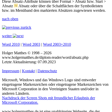
Diese Absatz-Attribute können über
Format > Absatz
bzw.
Start >
Absatz
Absatz
oder über die Schaltflächen
der Symbolleisten
bzw.
im Menüband
den markierten Absätzen zugewiesen werden.
nach oben
zurück
weiter
Word 2010
|
Word 2003
|
Word 2003+2010
Holger Matthes © 1998 – 2026
www.holgermatthes.de/diplom-reader/word/absatz.php
Letzte Aktualisierung: 07.09.2023
Impressum
|
Kontakt
|
Datenschutz
Microsoft, Windows und das Windows Logo sind entweder
eingetragene Markenzeichen oder eingetragene Markenzeichen von
Microsoft Corporation in den Vereinigten Staaten und/oder in
anderen Ländern.
Nachdruck der Screen Shots mit freundlicher Erlaubnis der
Microsoft Corporation.
www.holgermatthes.de ist eine unabhängige Webseite, die der