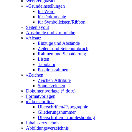
Werkzeugkasten
»
Grundeinstellungen
für Word
für Dokumente
für Symbolleisten/Ribbon
Seitenlayout
Abschnitte und Umbrüche
»
Absatz
Einzüge und Abstände
Zeilen- und Seitenumbruch
Rahmen und Schattierung
Listen
Tabulator
Positionsrahmen
»
Zeichen
Zeichen-Attribute
Sonderzeichen
Dokumentvorlage (*.dotx)
Formatvorlagen
»
Überschriften
Überschriften-Typographie
Gliederungsnummer
Überschriften-Troubleshooting
Inhaltsverzeichnis
Abbildungsverzeichnis