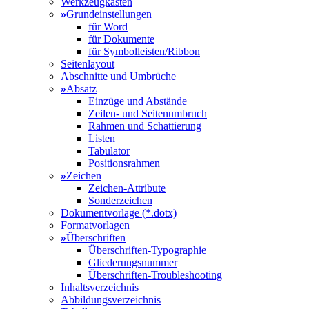
Werkzeugkasten
»
Grundeinstellungen
für Word
für Dokumente
für Symbolleisten/Ribbon
Seitenlayout
Abschnitte und Umbrüche
»
Absatz
Einzüge und Abstände
Zeilen- und Seitenumbruch
Rahmen und Schattierung
Listen
Tabulator
Positionsrahmen
»
Zeichen
Zeichen-Attribute
Sonderzeichen
Dokumentvorlage (*.dotx)
Formatvorlagen
»
Überschriften
Überschriften-Typographie
Gliederungsnummer
Überschriften-Troubleshooting
Inhaltsverzeichnis
Abbildungsverzeichnis