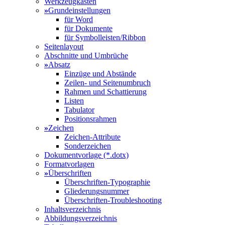
Werkzeugkasten
»
Grundeinstellungen
für Word
für Dokumente
für Symbolleisten/Ribbon
Seitenlayout
Abschnitte und Umbrüche
»
Absatz
Einzüge und Abstände
Zeilen- und Seitenumbruch
Rahmen und Schattierung
Listen
Tabulator
Positionsrahmen
»
Zeichen
Zeichen-Attribute
Sonderzeichen
Dokumentvorlage (*.dotx)
Formatvorlagen
»
Überschriften
Überschriften-Typographie
Gliederungsnummer
Überschriften-Troubleshooting
Inhaltsverzeichnis
Abbildungsverzeichnis