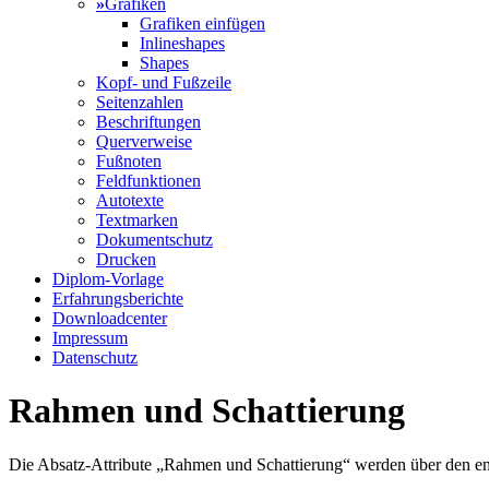
»
Grafiken
Grafiken einfügen
Inlineshapes
Shapes
Kopf- und Fußzeile
Seitenzahlen
Beschriftungen
Querverweise
Fußnoten
Feldfunktionen
Autotexte
Textmarken
Dokumentschutz
Drucken
Diplom-Vorlage
Erfahrungsberichte
Downloadcenter
Impressum
Datenschutz
Rahmen und Schattierung
Die Absatz-Attribute „Rahmen und Schattierung“ werden über den en