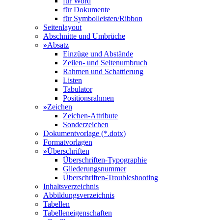
für Word
für Dokumente
für Symbolleisten/Ribbon
Seitenlayout
Abschnitte und Umbrüche
»
Absatz
Einzüge und Abstände
Zeilen- und Seitenumbruch
Rahmen und Schattierung
Listen
Tabulator
Positionsrahmen
»
Zeichen
Zeichen-Attribute
Sonderzeichen
Dokumentvorlage (*.dotx)
Formatvorlagen
»
Überschriften
Überschriften-Typographie
Gliederungsnummer
Überschriften-Troubleshooting
Inhaltsverzeichnis
Abbildungsverzeichnis
Tabellen
Tabelleneigenschaften