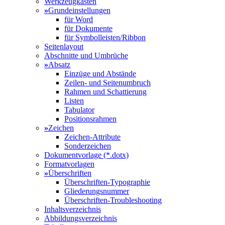
Werkzeugkasten
»
Grundeinstellungen
für Word
für Dokumente
für Symbolleisten/Ribbon
Seitenlayout
Abschnitte und Umbrüche
»
Absatz
Einzüge und Abstände
Zeilen- und Seitenumbruch
Rahmen und Schattierung
Listen
Tabulator
Positionsrahmen
»
Zeichen
Zeichen-Attribute
Sonderzeichen
Dokumentvorlage (*.dotx)
Formatvorlagen
»
Überschriften
Überschriften-Typographie
Gliederungsnummer
Überschriften-Troubleshooting
Inhaltsverzeichnis
Abbildungsverzeichnis