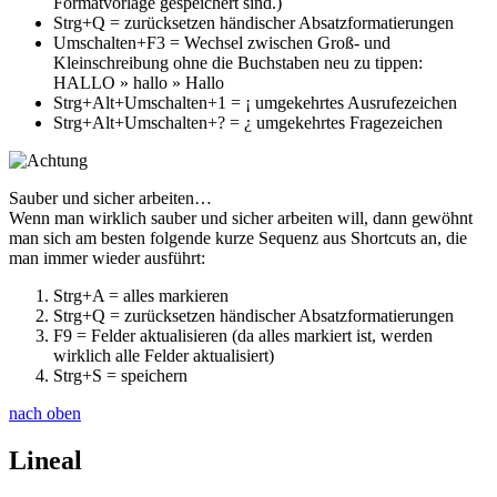
Formatvorlage gespeichert sind.)
Strg
+
Q
= zurücksetzen händischer Absatzformatierungen
Umschalten
+
F3
= Wechsel zwischen Groß- und
Kleinschreibung ohne die Buchstaben neu zu tippen:
HALLO
»
hallo
»
Hallo
Strg
+
Alt
+
Umschalten
+
1
=
¡
umgekehrtes Ausrufezeichen
Strg
+
Alt
+
Umschalten
+
?
=
¿
umgekehrtes Fragezeichen
Sauber und sicher arbeiten…
Wenn man wirklich sauber und sicher arbeiten will, dann gewöhnt
man sich am besten folgende kurze Sequenz aus Shortcuts an, die
man immer wieder ausführt:
Strg
+
A
= alles markieren
Strg
+
Q
= zurücksetzen händischer Absatzformatierungen
F9
= Felder aktualisieren (da alles markiert ist, werden
wirklich alle Felder aktualisiert)
Strg
+
S
= speichern
nach oben
Lineal