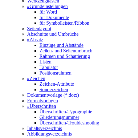
Werkzeugkasten
»
Grundeinstellungen
für Word
für Dokumente
für Symbolleisten/Ribbon
Seitenlayout
Abschnitte und Umbrüche
»
Absatz
Einzüge und Abstände
Zeilen- und Seitenumbruch
Rahmen und Schattierung
Listen
Tabulator
Positionsrahmen
»
Zeichen
Zeichen-Attribute
Sonderzeichen
Dokumentvorlage (*.dotx)
Formatvorlagen
»
Überschriften
Überschriften-Typographie
Gliederungsnummer
Überschriften-Troubleshooting
Inhaltsverzeichnis
Abbildungsverzeichnis