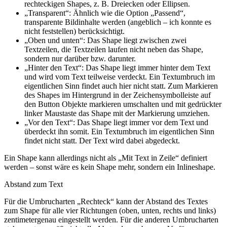
rechteckigen Shapes, z. B. Dreiecken oder Ellipsen.
„Transparent“: Ähnlich wie die Option „Passend“,
transparente Bildinhalte werden (angeblich – ich konnte es
nicht feststellen) berücksichtigt.
„Oben und unten“: Das Shape liegt zwischen zwei
Textzeilen, die Textzeilen laufen nicht neben das Shape,
sondern nur darüber bzw. darunter.
„Hinter den Text“: Das Shape liegt immer
hinter dem Text
und wird vom Text teilweise verdeckt. Ein Textumbruch im
eigentlichen Sinn findet auch hier nicht statt.
Zum Markieren
des Shapes im Hintergrund in der Zeichensymbolleiste auf
den Button Objekte markieren umschalten und mit gedrückter
linker Maustaste das Shape mit der Markierung umziehen.
„Vor den Text“: Das Shape liegt immer
vor dem Text
und
überdeckt ihn somit. Ein Textumbruch im eigentlichen Sinn
findet nicht statt. Der Text wird dabei abgedeckt.
Ein Shape kann allerdings nicht als „Mit Text in Zeile“ definiert
werden – sonst wäre es kein Shape mehr, sondern ein Inlineshape.
Abstand zum Text
Für die Umbrucharten „Rechteck“ kann der Abstand des Textes
zum Shape für alle vier Richtungen (oben, unten, rechts und links)
zentimetergenau eingestellt werden. Für die anderen Umbrucharten