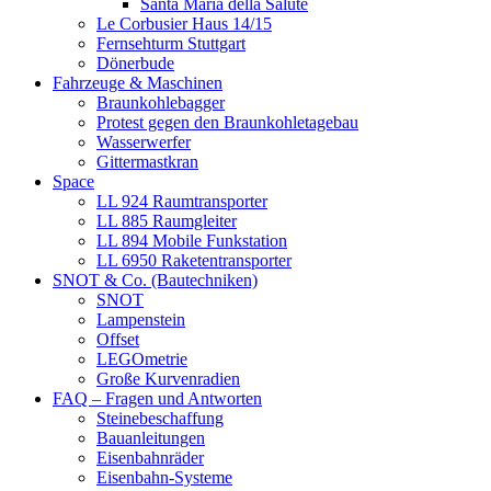
Santa Maria della Salute
Le Corbusier Haus 14/15
Fernsehturm Stuttgart
Dönerbude
Fahrzeuge & Maschinen
Braunkohlebagger
Protest gegen den Braunkohletagebau
Wasserwerfer
Gittermastkran
Space
LL 924 Raumtransporter
LL 885 Raumgleiter
LL 894 Mobile Funkstation
LL 6950 Raketentransporter
SNOT & Co. (Bautechniken)
SNOT
Lampenstein
Offset
LEGOmetrie
Große Kurvenradien
FAQ – Fragen und Antworten
Steinebeschaffung
Bauanleitungen
Eisenbahnräder
Eisenbahn-Systeme