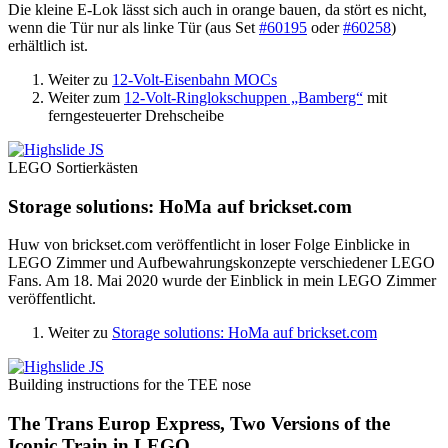
Die kleine E-Lok lässt sich auch in orange bauen, da stört es nicht,
wenn die Tür nur als linke Tür (aus Set
#60195
oder
#60258
)
erhältlich ist.
Weiter zu
12-Volt-Eisenbahn MOCs
Weiter zum
12-Volt-Ringlokschuppen „Bamberg“
mit
ferngesteuerter Drehscheibe
LEGO Sortierkästen
Storage solutions: HoMa auf brickset.com
Huw von brickset.com veröffentlicht in loser Folge Einblicke in
LEGO Zimmer und Aufbewahrungskonzepte verschiedener LEGO
Fans. Am 18. Mai 2020 wurde der Einblick in mein LEGO Zimmer
veröffentlicht.
Weiter zu
Storage solutions: HoMa auf brickset.com
Building instructions for the TEE nose
The Trans Europ Express, Two Versions of the
Iconic Train in LEGO