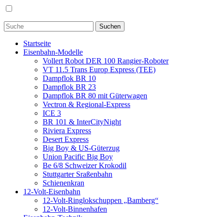
Startseite
Eisenbahn-Modelle
Vollert Robot DER 100 Rangier-Roboter
VT 11.5 Trans Europ Express (TEE)
Dampflok BR 10
Dampflok BR 23
Dampflok BR 80 mit Güterwagen
Vectron & Regional-Express
ICE 3
BR 101 & InterCityNight
Riviera Express
Desert Express
Big Boy & US-Güterzug
Union Pacific Big Boy
Be 6/8 Schweizer Krokodil
Stuttgarter Sraßenbahn
Schienenkran
12-Volt-Eisenbahn
12-Volt-Ringlokschuppen „Bamberg“
12-Volt-Binnenhafen