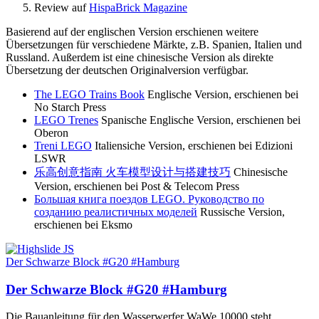
Review auf
HispaBrick Magazine
Basierend auf der englischen Version erschienen weitere
Übersetzungen für verschiedene Märkte, z.B. Spanien, Italien und
Russland. Außerdem ist eine chinesische Version als direkte
Übersetzung der deutschen Originalversion verfügbar.
The LEGO Trains Book
Englische Version, erschienen bei
No Starch Press
LEGO Trenes
Spanische Englische Version, erschienen bei
Oberon
Treni LEGO
Italiensiche Version, erschienen bei Edizioni
LSWR
乐高创意指南 火车模型设计与搭建技巧
Chinesische
Version, erschienen bei Post & Telecom Press
Большая книга поездов LEGO. Руководство по
созданию реалистичных моделей
Russische Version,
erschienen bei Eksmo
Der Schwarze Block #G20 #Hamburg
Der Schwarze Block #G20 #Hamburg
Die Bauanleitung für den Wasserwerfer WaWe 10000 steht