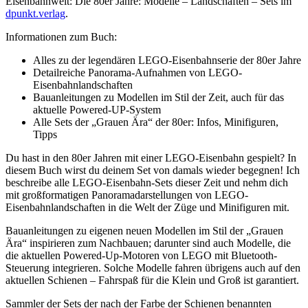
Eisenbahnwelt: Die 80er Jahre: Modelle – Landschaften – Sets
im
dpunkt.verlag
.
Informationen zum Buch:
Alles zu der legendären LEGO-Eisenbahnserie der 80er Jahre
Detailreiche Panorama-Aufnahmen von LEGO-
Eisenbahnlandschaften
Bauanleitungen zu Modellen im Stil der Zeit, auch für das
aktuelle Powered-UP-System
Alle Sets der „Grauen Ära“ der 80er: Infos, Minifiguren,
Tipps
Du hast in den 80er Jahren mit einer LEGO-Eisenbahn gespielt? In
diesem Buch wirst du deinem Set von damals wieder begegnen! Ich
beschreibe alle LEGO-Eisenbahn-Sets dieser Zeit und nehm dich
mit großformatigen Panoramadarstellungen von LEGO-
Eisenbahnlandschaften in die Welt der Züge und Minifiguren mit.
Bauanleitungen zu eigenen neuen Modellen im Stil der „Grauen
Ära“ inspirieren zum Nachbauen; darunter sind auch Modelle, die
die aktuellen Powered-Up-Motoren von LEGO mit Bluetooth-
Steuerung integrieren. Solche Modelle fahren übrigens auch auf den
aktuellen Schienen – Fahrspaß für die Klein und Groß ist garantiert.
Sammler der Sets der nach der Farbe der Schienen benannten