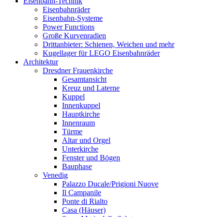
Eisenbahn-Technik
Eisenbahnräder
Eisenbahn-Systeme
Power Functions
Große Kurvenradien
Drittanbieter: Schienen, Weichen und mehr
Kugellager für LEGO Eisenbahnräder
Architektur
Dresdner Frauenkirche
Gesamtansicht
Kreuz und Laterne
Kuppel
Innenkuppel
Hauptkirche
Innenraum
Türme
Altar und Orgel
Unterkirche
Fenster und Bögen
Bauphase
Venedig
Palazzo Ducale/Prigioni Nuove
Il Campanile
Ponte di Rialto
Casa (Häuser)