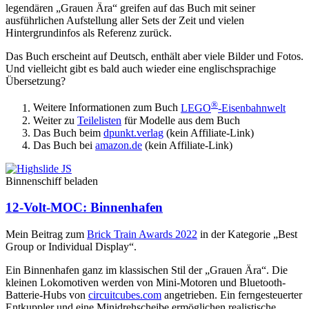
legendären „Grauen Ära“ greifen auf das Buch mit seiner
ausführlichen Aufstellung aller Sets der Zeit und vielen
Hintergrundinfos als Referenz zurück.
Das Buch erscheint auf Deutsch, enthält aber viele Bilder und Fotos.
Und vielleicht gibt es bald auch wieder eine englischsprachige
Übersetzung?
®
Weitere Informationen zum Buch
LEGO
-Eisenbahnwelt
Weiter zu
Teilelisten
für Modelle aus dem Buch
Das Buch beim
dpunkt.verlag
(kein Affiliate-Link)
Das Buch bei
amazon.de
(kein Affiliate-Link)
Binnenschiff beladen
12-Volt-MOC: Binnenhafen
Mein Beitrag zum
Brick Train Awards 2022
in der Kategorie „Best
Group or Individual Display“.
Ein Binnenhafen ganz im klassischen Stil der „Grauen Ära“. Die
kleinen Lokomotiven werden von Mini-Motoren und Bluetooth-
Batterie-Hubs von
circuitcubes.com
angetrieben. Ein ferngesteuerter
Entkuppler und eine Minidrehscheibe ermöglichen realistische