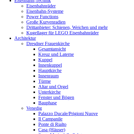
Eisenbahn-Technik
Eisenbahnräder
Eisenbahn-Systeme
Power Functions
Große Kurvenradien
Drittanbieter: Schienen, Weichen und mehr
Kugellager für LEGO Eisenbahnräder
Architektur
Dresdner Frauenkirche
Gesamtansicht
Kreuz und Laterne
Kuppel
Innenkuppel
Hauptkirche
Innenraum
Türme
Altar und Orgel
Unterkirche
Fenster und Bögen
Bauphase
Venedig
Palazzo Ducale/Prigioni Nuove
Il Campanile
Ponte di Rialto
Casa (Häuser)