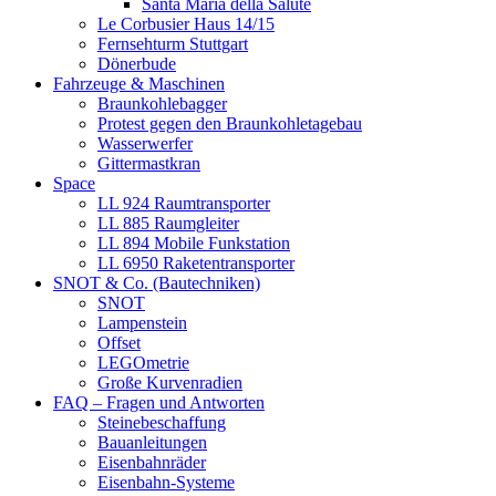
Santa Maria della Salute
Le Corbusier Haus 14/15
Fernsehturm Stuttgart
Dönerbude
Fahrzeuge & Maschinen
Braunkohlebagger
Protest gegen den Braunkohletagebau
Wasserwerfer
Gittermastkran
Space
LL 924 Raumtransporter
LL 885 Raumgleiter
LL 894 Mobile Funkstation
LL 6950 Raketentransporter
SNOT & Co. (Bautechniken)
SNOT
Lampenstein
Offset
LEGOmetrie
Große Kurvenradien
FAQ – Fragen und Antworten
Steinebeschaffung
Bauanleitungen
Eisenbahnräder
Eisenbahn-Systeme