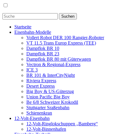
Startseite
Eisenbahn-Modelle
Vollert Robot DER 100 Rangier-Roboter
VT 11.5 Trans Europ Express (TEE)
Dampflok BR 10
Dampflok BR 23
Dampflok BR 80 mit Güterwagen
Vectron & Regional-Express
ICE 3
BR 101 & InterCityNight
Riviera Express
Desert Express
Big Boy & US-Güterzug
Union Pacific Big Boy
Be 6/8 Schweizer Krokodil
Stuttgarter Sraßenbahn
Schienenkran
12-Volt-Eisenbahn
12-Volt-Ringlokschuppen „Bamberg“
12-Volt-Binnenhafen