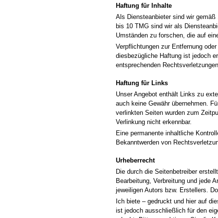
Haftung für Inhalte
Als Diensteanbieter sind wir gemäß 
bis 10 TMG sind wir als Diensteanbi
Umständen zu forschen, die auf eine
Verpflichtungen zur Entfernung ode
diesbezügliche Haftung ist jedoch 
entsprechenden Rechtsverletzungen 
Haftung für Links
Unser Angebot enthält Links zu exter
auch keine Gewähr übernehmen. Für di
verlinkten Seiten wurden zum Zeitpu
Verlinkung nicht erkennbar.
Eine permanente inhaltliche Kontrol
Bekanntwerden von Rechtsverletzun
Urheberrecht
Die durch die Seitenbetreiber erstel
Bearbeitung, Verbreitung und jede A
jeweiligen Autors bzw. Erstellers. D
Ich biete – gedruckt und hier auf d
ist jedoch ausschließlich für den ei