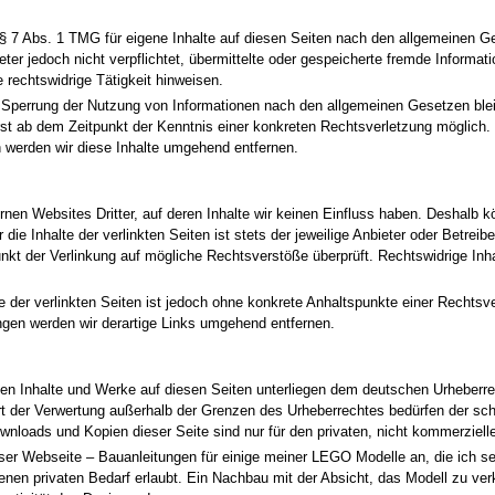
§ 7 Abs. 1 TMG für eigene Inhalte auf diesen Seiten nach den allgemeinen G
eter jedoch nicht verpflichtet, übermittelte oder gespeicherte fremde Inform
 rechtswidrige Tätigkeit hinweisen.
r Sperrung der Nutzung von Informationen nach den allgemeinen Gesetzen blei
erst ab dem Zeitpunkt der Kenntnis einer konkreten Rechtsverletzung möglich
werden wir diese Inhalte umgehend entfernen.
nen Websites Dritter, auf deren Inhalte wir keinen Einfluss haben. Deshalb k
e Inhalte der verlinkten Seiten ist stets der jeweilige Anbieter oder Betreibe
nkt der Verlinkung auf mögliche Rechtsverstöße überprüft. Rechtswidrige Inh
le der verlinkten Seiten ist jedoch ohne konkrete Anhaltspunkte einer Rechtsv
gen werden wir derartige Links umgehend entfernen.
lten Inhalte und Werke auf diesen Seiten unterliegen dem deutschen Urheberrec
rt der Verwertung außerhalb der Grenzen des Urheberrechtes bedürfen der sc
ownloads und Kopien dieser Seite sind nur für den privaten, nicht kommerziell
ieser Webseite – Bauanleitungen für einige meiner LEGO Modelle an, die ich 
genen privaten Bedarf erlaubt. Ein Nachbau mit der Absicht, das Modell zu ve